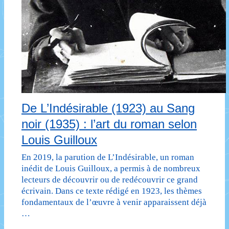
De L’Indésirable (1923) au Sang
noir (1935) : l’art du roman selon
Louis Guilloux
En 2019, la parution de L’Indésirable, un roman
inédit de Louis Guilloux, a permis à de nombreux
lecteurs de découvrir ou de redécouvrir ce grand
écrivain. Dans ce texte rédigé en 1923, les thèmes
fondamentaux de l’œuvre à venir apparaissent déjà
…