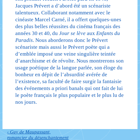
Jacques Prévert a d’abord été un scénariste
talentueux. Collaborant notamment avec le
cinéaste Marcel Carné, il a offert quelques-unes
des plus belles réussites du cinéma français des
années 30 et 40, du
Jour se lève
aux
Enfants du
Paradis
. Nous aborderons donc le Prévert
scénariste mais aussi le Prévert poète qui a
d’emblée imposé une veine singulière teintée
d’anarchisme et de révolte. Nous montrerons son
usage poétique de la langue parlée, son éloge du
bonheur en dépit de l’absurdité avérée de
l’existence, sa faculté de faire surgir la fantaisie
des événements a priori banals qui ont fait de lui
le poète français le plus populaire et le plus lu de
nos jours.
Previous
‹ Guy de Maupassant,
Navigation
Post
romancier du désenchantement