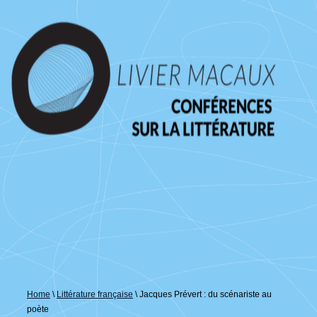
↓
passer
au
contenu
principal
Home
\
Littérature française
\
Jacques Prévert : du scénariste au
poète