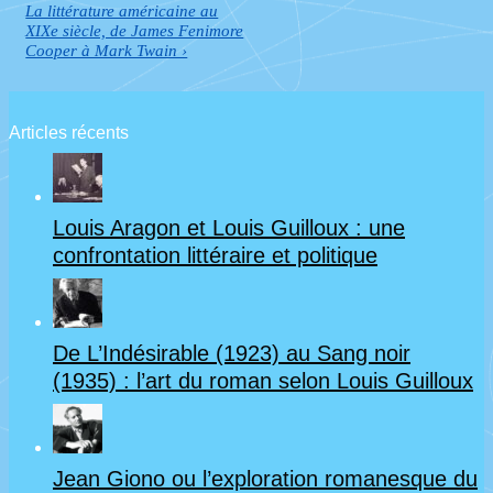
de
is
Next
La littérature américaine au
Post
XIXe siècle, de James Fenimore
l’article
is
Cooper à Mark Twain ›
Articles récents
Louis Aragon et Louis Guilloux : une
confrontation littéraire et politique
De L’Indésirable (1923) au Sang noir
(1935) : l’art du roman selon Louis Guilloux
Jean Giono ou l’exploration romanesque du