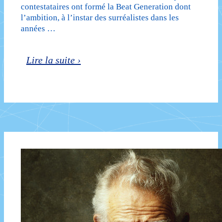
contestataires ont formé la Beat Generation dont
l’ambition, à l’instar des surréalistes dans les
années …
La
Lire la suite ›
Beat
Generation
:
un
mouvement
artistique
contestataire
et
visionnaire