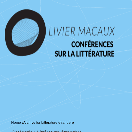
↓
passer
au
contenu
principal
Home
\
Archive for Littérature étrangère