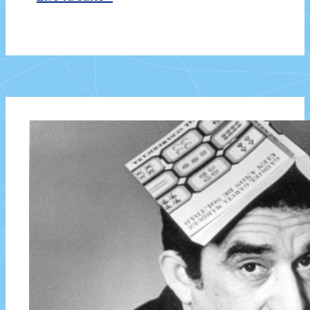
Carol
Oates,
une
grande
romancière
américaine