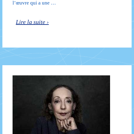
l’œuvre qui a une …
Jack
Lire la suite ›
London,
du
roman
d’aventures
au
roman
politique