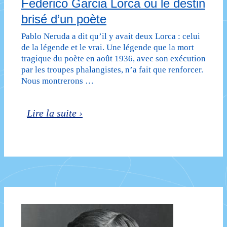
Federico Garcia Lorca ou le destin
brisé d’un poète
Pablo Neruda a dit qu’il y avait deux Lorca : celui
de la légende et le vrai. Une légende que la mort
tragique du poète en août 1936, avec son exécution
par les troupes phalangistes, n’a fait que renforcer.
Nous montrerons …
Federico
Lire la suite ›
Garcia
Lorca
ou
le
destin
brisé