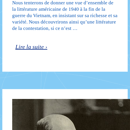
Nous tenterons de donner une vue d’ensemble de
la littérature américaine de 1940 à la fin de la
guerre du Vietnam, en insistant sur sa richesse et sa
variété. Nous découvrirons ainsi qu’une littérature
de la contestation, si ce n’est …
La
Lire la suite ›
littérature
américaine
au
XXe
siècle,
de
Norman