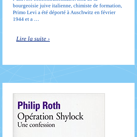
bourgeoisie juive italienne, chimiste de formation,
Primo Levi a été déporté à Auschwitz en février
1944 et a …
Primo
Lire la suite ›
Levi
ou
l’expérience
de
l’inhumain