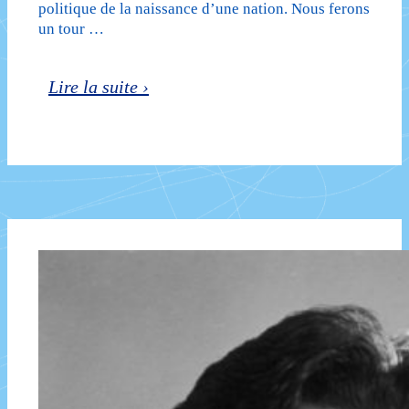
politique de la naissance d’une nation. Nous ferons
un tour …
Le
Lire la suite ›
roman
américain
du
XIXe
siècle
à
nos
jours