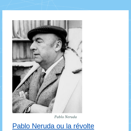
de
1950
à
1975
Pablo Neruda
Pablo Neruda ou la révolte