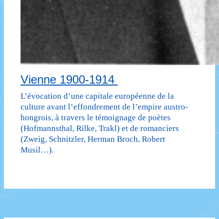
Vienne 1900-1914
L’évocation d’une capitale européenne de la
culture avant l’effondrement de l’empire austro-
hongrois, à travers le témoignage de poètes
(Hofmannsthal, Rilke, Trakl) et de romanciers
(Zweig, Schnitzler, Herman Broch, Robert
Musil…).