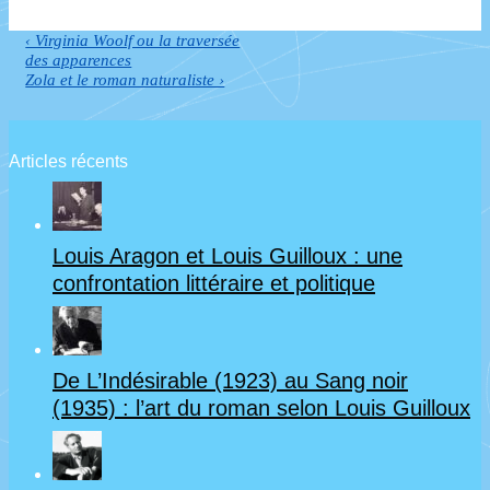
Previous
‹ Virginia Woolf ou la traversée
Navigation
Post
des apparences
de
is
Next
Zola et le roman naturaliste ›
Post
l’article
is
Articles récents
Louis Aragon et Louis Guilloux : une
confrontation littéraire et politique
De L’Indésirable (1923) au Sang noir
(1935) : l’art du roman selon Louis Guilloux