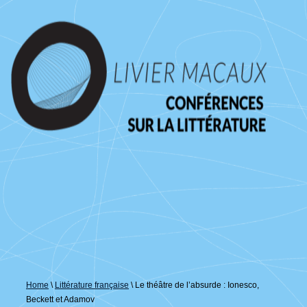
↓
passer
au
contenu
principal
Home
\
Littérature française
\
Le théâtre de l’absurde : Ionesco,
Beckett et Adamov