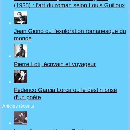
–
annulé
(1935) : l’art du roman selon Louis Guilloux
3e
en
séance
raison
Jean Giono ou l’exploration romanesque du
:
de
monde
Si
la
le
situation
grain
Pierre Loti, écrivain et voyageur
sanitaire
ne
et
meurt
reporté
Federico Garcia Lorca ou le destin brisé
(1926)
à
d’un poète
d’André
Articles récents
une
Gide
date
–
ultérieure)