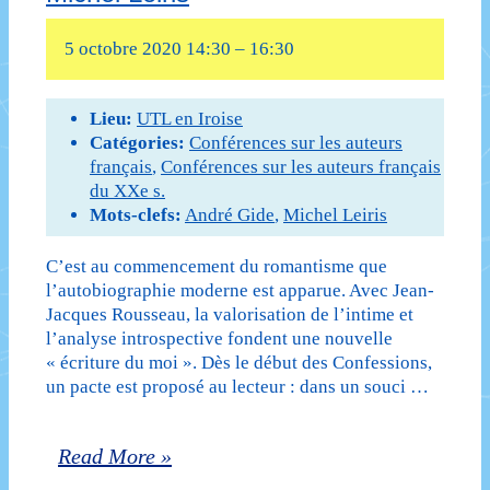
5 octobre 2020 14:30
–
16:30
Lieu:
UTL en Iroise
Catégories:
Conférences sur les auteurs
français
,
Conférences sur les auteurs français
du XXe s.
Mots-clefs:
André Gide
,
Michel Leiris
C’est au commencement du romantisme que
l’autobiographie moderne est apparue. Avec Jean-
Jacques Rousseau, la valorisation de l’intime et
l’analyse introspective fondent une nouvelle
« écriture du moi ». Dès le début des Confessions,
un pacte est proposé au lecteur : dans un souci …
L’autobiographie
Read More »