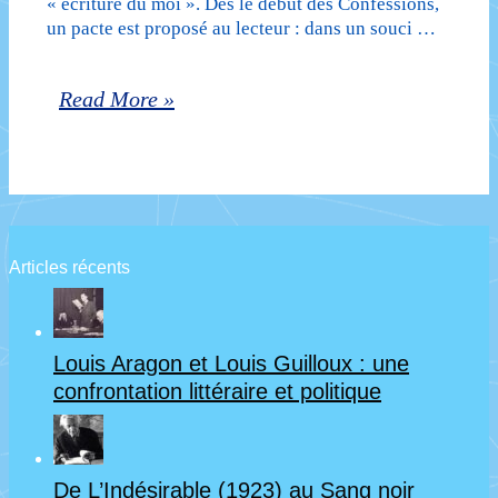
« écriture du moi ». Dès le début des Confessions,
meurt
un pacte est proposé au lecteur : dans un souci …
(1926)
L’autobiographie
Read More »
d’André
moderne,
Gide
de
–
Jean-
L’Âge
Jacques
d’homme
Articles récents
Rousseau
(1939)
à
de
Louis Aragon et Louis Guilloux : une
Jean-
Michel
confrontation littéraire et politique
Paul
Leiris
Sartre
(cours
De L’Indésirable (1923) au Sang noir