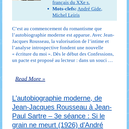
français du XXe s.
Si
Mots-clefs:
André Gide
,
Michel Leiris
le
grain
C’est au commencement du romantisme que
l’autobiographie moderne est apparue. Avec Jean-
ne
Jacques Rousseau, la valorisation de l’intime et
l’analyse introspective fondent une nouvelle
meurt
« écriture du moi ». Dès le début des Confessions,
(1926)
un pacte est proposé au lecteur : dans un souci …
d’André
L’autobiographie
Read More »
Gide
moderne,
–
L’autobiographie moderne, de
de
L’Âge
Jean-Jacques Rousseau à Jean-
Jean-
d’homme
Paul Sartre – 3e séance : Si le
Jacques
(1939)
grain ne meurt (1926) d’André