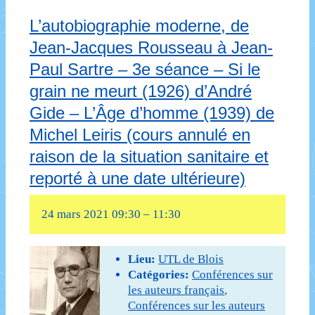
moderne,
L’autobiographie moderne, de
de
Jean-Jacques Rousseau à Jean-
Jean-
Paul Sartre – 3e séance – Si le
Jacques
grain ne meurt (1926) d’André
Rousseau
Gide – L’Âge d’homme (1939) de
à
Michel Leiris (cours annulé en
raison de la situation sanitaire et
Jean-
reporté à une date ultérieure)
Paul
Sartre
24 mars 2021 09:30
–
11:30
–
4e
Lieu:
UTL de Blois
Catégories:
Conférences sur
séance
les auteurs français
,
:
Conférences sur les auteurs