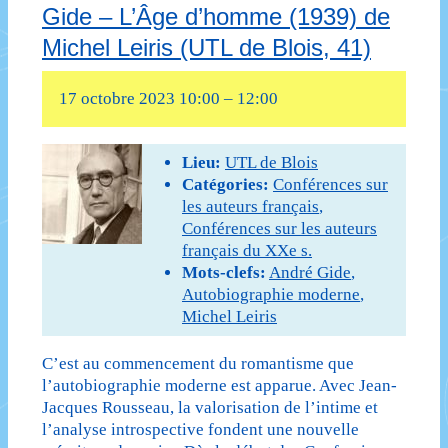
Rousseau
de
Gide – L’Âge d’homme (1939) de
à
Michel
Michel Leiris (UTL de Blois, 41)
Jean-
Leiris
17 octobre 2023 10:00
–
12:00
Paul
Sartre
Lieu:
UTL de Blois
–
Catégories:
Conférences sur
les auteurs français
,
3e
Conférences sur les auteurs
français du XXe s.
séance
Mots-clefs:
André Gide
,
–
Autobiographie moderne
,
Michel Leiris
Si
le
C’est au commencement du romantisme que
l’autobiographie moderne est apparue. Avec Jean-
grain
Jacques Rousseau, la valorisation de l’intime et
l’analyse introspective fondent une nouvelle
ne