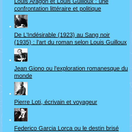
Louis Aragon et Louis Guilloux : une
L’Âge
confrontation littéraire et politique
d’homme
(1939)
De L’Indésirable (1923) au Sang noir
de
(1935) : l’art du roman selon Louis Guilloux
Michel
Leiris
Jean Giono ou l’exploration romanesque du
(UTL
monde
de
Blois,
41)
Pierre Loti, écrivain et voyageur
Federico Garcia Lorca ou le destin brisé