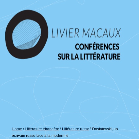
↓
passer
au
contenu
principal
Home
\
Littérature étrangère
\
Littérature russe
\
Dostoïevski, un
écrivain russe face à la modernité