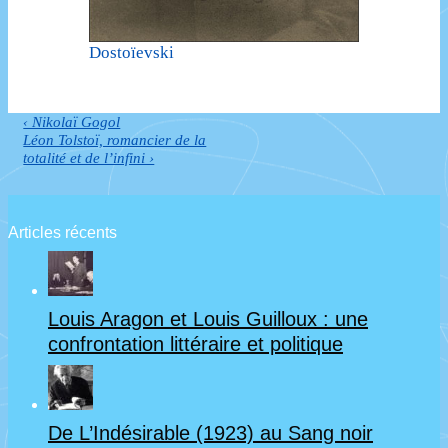
Dostoïevski
Previous
‹ Nikolaï Gogol
Navigation
Post
Next
Léon Tolstoï, romancier de la
de
is
Post
totalité et de l’infini ›
is
l’article
Articles récents
Louis Aragon et Louis Guilloux : une
confrontation littéraire et politique
De L’Indésirable (1923) au Sang noir