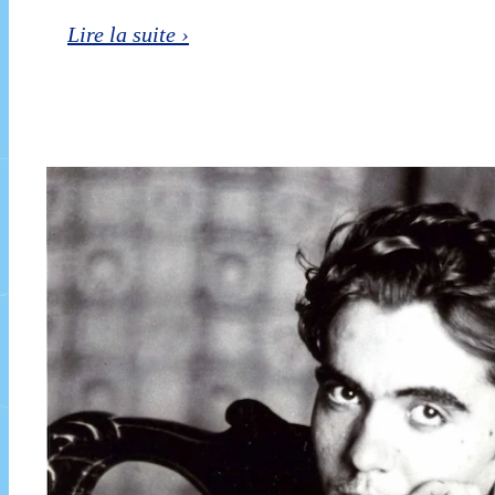
Pierre
Lire la suite ›
Loti,
écrivain
et
voyageur