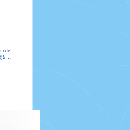
ou de
déjà …