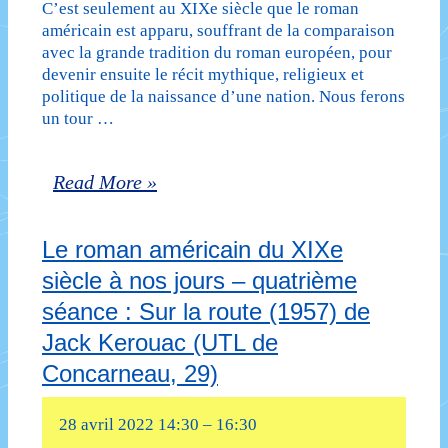
:
C’est seulement au XIXe siècle que le roman
américain est apparu, souffrant de la comparaison
Les
avec la grande tradition du roman européen, pour
devenir ensuite le récit mythique, religieux et
aventures
politique de la naissance d’une nation. Nous ferons
d’Huckleberry
un tour …
Finn
Le
Read More »
(1884)
roman
de
Le roman américain du XIXe
américain
Mark
siècle à nos jours – quatrième
du
Twain
séance : Sur la route (1957) de
XIXe
Jack Kerouac (UTL de
siècle
Concarneau, 29)
à
28 avril 2022 14:30
–
16:30
nos