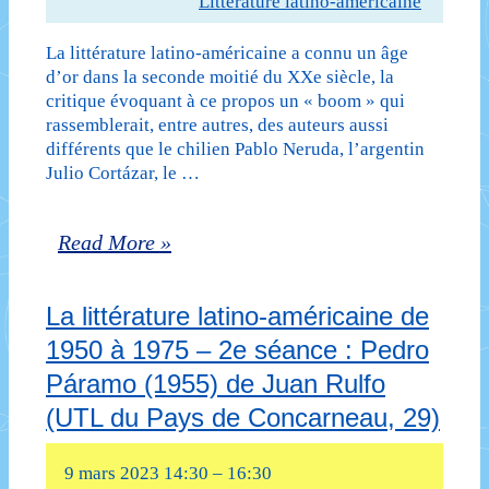
Littérature latino-américaine
La littérature latino-américaine a connu un âge
d’or dans la seconde moitié du XXe siècle, la
critique évoquant à ce propos un « boom » qui
rassemblerait, entre autres, des auteurs aussi
différents que le chilien Pablo Neruda, l’argentin
Julio Cortázar, le …
La
Read More »
littérature
La littérature latino-américaine de
latino-
1950 à 1975 – 2e séance : Pedro
américaine
Páramo (1955) de Juan Rulfo
de
(UTL du Pays de Concarneau, 29)
1950
9 mars 2023 14:30
–
16:30
à