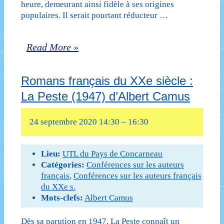
heure, demeurant ainsi fidèle à ses origines
Ferdinand
populaires. Il serait pourtant réducteur …
Céline
ROMANS
Read More »
FRANÇAIS
Romans français du XXe siècle :
DU
La Peste (1947) d’Albert Camus
XXe
SIÈCLE
24 septembre 2020 14:30
–
16:30
:
LE
Lieu:
UTL du Pays de Concarneau
Catégories:
Conférences sur les auteurs
SANG
français
,
Conférences sur les auteurs français
du XXe s.
NOIR
Mots-clefs:
Albert Camus
(1935)
Dès sa parution en 1947, La Peste connaît un