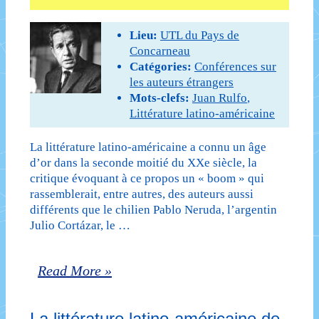
1975
Lieu:
UTL du Pays de
–
Concarneau
Catégories:
Conférences sur
1ère
les auteurs étrangers
séance
Mots-clefs:
Juan Rulfo
,
Littérature latino-américaine
:
Le
La littérature latino-américaine a connu un âge
d’or dans la seconde moitié du XXe siècle, la
partage
critique évoquant à ce propos un « boom » qui
rassemblerait, entre autres, des auteurs aussi
des
différents que le chilien Pablo Neruda, l’argentin
eaux
Julio Cortázar, le …
(1953)
La
Read More »
d’Alejo
littérature
Carpentier
La littérature latino-américaine de