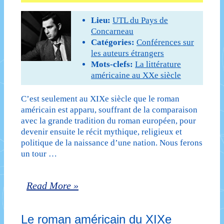
jours
Lieu:
UTL du Pays de
–
Concarneau
Catégories:
Conférences sur
troisième
les auteurs étrangers
séance
Mots-clefs:
La littérature
américaine au XXe siècle
:
C’est seulement au XIXe siècle que le roman
Tandis
américain est apparu, souffrant de la comparaison
que
avec la grande tradition du roman européen, pour
devenir ensuite le récit mythique, religieux et
j’agonise
politique de la naissance d’une nation. Nous ferons
un tour …
(1930)
de
Le
Read More »
William
roman
Faulkner
Le roman américain du XIXe
américain