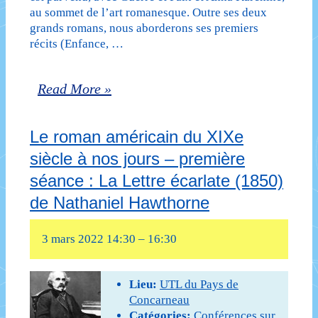
au sommet de l’art romanesque. Outre ses deux
:
grands romans, nous aborderons ses premiers
récits (Enfance, …
Mudwoman
(2012)
Léon
Read More »
de
Tolstoï,
Joyce
Le roman américain du XIXe
un
Carol
siècle à nos jours – première
grand
Oates
séance : La Lettre écarlate (1850)
écrivain
de Nathaniel Hawthorne
(cours
russe
annulé
3 mars 2022 14:30
–
16:30
et
reporté
Lieu:
UTL du Pays de
Concarneau
à
Catégories:
Conférences sur