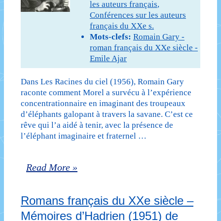
les auteurs français
,
d’Albert
Conférences sur les auteurs
français du XXe s.
Camus
Mots-clefs:
Romain Gary -
roman français du XXe siècle -
Emile Ajar
Dans Les Racines du ciel (1956), Romain Gary
raconte comment Morel a survécu à l’expérience
concentrationnaire en imaginant des troupeaux
d’éléphants galopant à travers la savane. C’est ce
rêve qui l’a aidé à tenir, avec la présence de
l’éléphant imaginaire et fraternel …
Romans
Read More »
français
Romans français du XXe siècle –
du
Mémoires d’Hadrien (1951) de
XXe