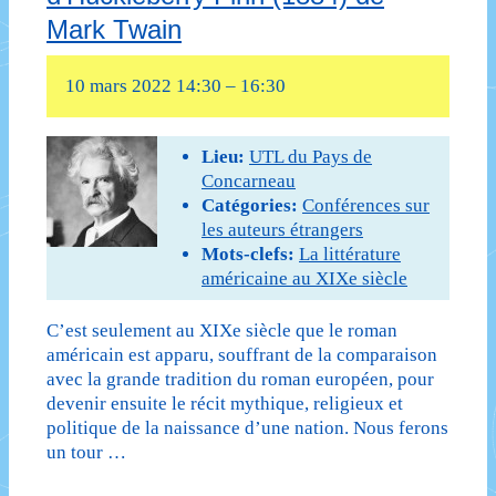
siècle
Mark Twain
à
10 mars 2022 14:30
–
16:30
nos
jours
Lieu:
UTL du Pays de
–
Concarneau
Catégories:
Conférences sur
première
les auteurs étrangers
séance
Mots-clefs:
La littérature
américaine au XIXe siècle
:
C’est seulement au XIXe siècle que le roman
La
américain est apparu, souffrant de la comparaison
Lettre
avec la grande tradition du roman européen, pour
devenir ensuite le récit mythique, religieux et
écarlate
politique de la naissance d’une nation. Nous ferons
un tour …
(1850)
de