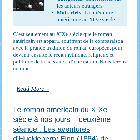
une
les auteurs étrangers
Mots-clefs:
La littérature
date
américaine au XIXe siècle
ultérieure)
C’est seulement au XIXe siècle que le roman
américain est apparu, souffrant de la comparaison
avec la grande tradition du roman européen, pour
devenir ensuite le récit mythique, religieux et
politique de la naissance d’une nation. Nous ferons
un tour …
Le
Read More »
roman
Le roman américain du XIXe
américain
siècle à nos jours – deuxième
du
séance : Les aventures
XIXe
d’Huckleberry Finn (1884) de