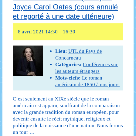
XIXe
et
Joyce Carol Oates (cours annulé
siècle
et reporté à une date ultérieure)
reporté
à
à
8 avril 2021 14:30
–
16:30
nos
une
jours
date
Lieu:
UTL du Pays de
–
Concarneau
ultérieure)
Catégories:
Conférences sur
quatrième
les auteurs étrangers
séance
Mots-clefs:
Le roman
américain de 1850 à nos jours
:
C’est seulement au XIXe siècle que le roman
Sur
américain est apparu, souffrant de la comparaison
la
avec la grande tradition du roman européen, pour
devenir ensuite le récit mythique, religieux et
route
politique de la naissance d’une nation. Nous ferons
un tour …
(1957)