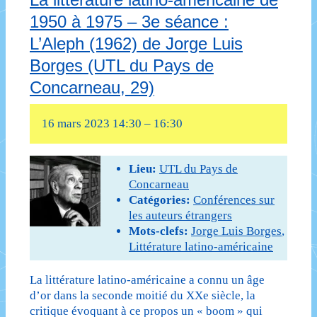
latino-
(UTL
1950 à 1975 – 3e séance :
américaine
du
L’Aleph (1962) de Jorge Luis
de
Pays
Borges (UTL du Pays de
1950
de
Concarneau, 29)
à
Concarneau,
16 mars 2023 14:30
–
16:30
1975
29)
–
Lieu:
UTL du Pays de
2e
Concarneau
Catégories:
Conférences sur
séance
les auteurs étrangers
:
Mots-clefs:
Jorge Luis Borges
,
Littérature latino-américaine
Pedro
La littérature latino-américaine a connu un âge
Páramo
d’or dans la seconde moitié du XXe siècle, la
(1955)
critique évoquant à ce propos un « boom » qui