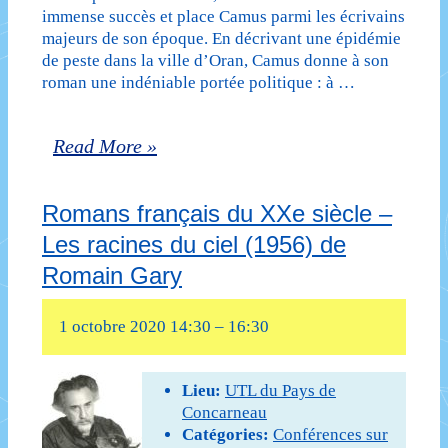
DE
immense succès et place Camus parmi les écrivains
majeurs de son époque. En décrivant une épidémie
LOUIS
de peste dans la ville d’Oran, Camus donne à son
GUILLOUX
roman une indéniable portée politique : à …
Romans
Read More »
français
Romans français du XXe siècle –
du
Les racines du ciel (1956) de
XXe
Romain Gary
siècle
:
1 octobre 2020 14:30
–
16:30
La
Lieu:
UTL du Pays de
Peste
Concarneau
(1947)
Catégories:
Conférences sur