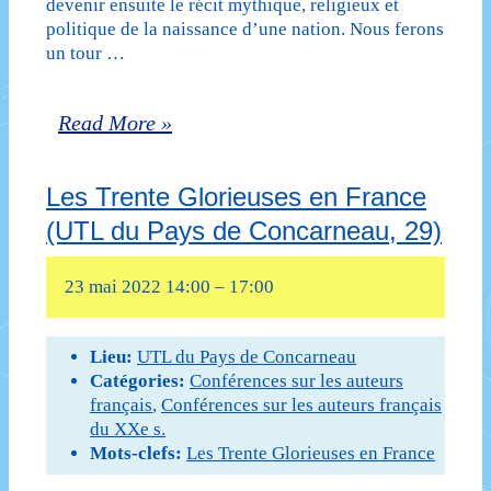
devenir ensuite le récit mythique, religieux et
route
politique de la naissance d’une nation. Nous ferons
un tour …
(1957)
de
Le
Read More »
Jack
roman
Kerouac
Les Trente Glorieuses en France
américain
(UTL
(UTL du Pays de Concarneau, 29)
du
de
XIXe
23 mai 2022 14:00
–
17:00
Concarneau,
siècle
29)
à
Lieu:
UTL du Pays de Concarneau
Catégories:
Conférences sur les auteurs
nos
français
,
Conférences sur les auteurs français
du XXe s.
jours
Mots-clefs:
Les Trente Glorieuses en France
–