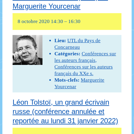
Marguerite Yourcenar
siècle
–
8 octobre 2020 14:30
–
16:30
Les
Lieu:
UTL du Pays de
racines
Concarneau
du
Catégories:
Conférences sur
les auteurs français
,
ciel
Conférences sur les auteurs
français du XXe s.
(1956)
Mots-clefs:
Marguerite
de
Yourcenar
Romain
Léon Tolstoï, un grand écrivain
Gary
russe (conférence annulée et
reportée au lundi 31 janvier 2022)