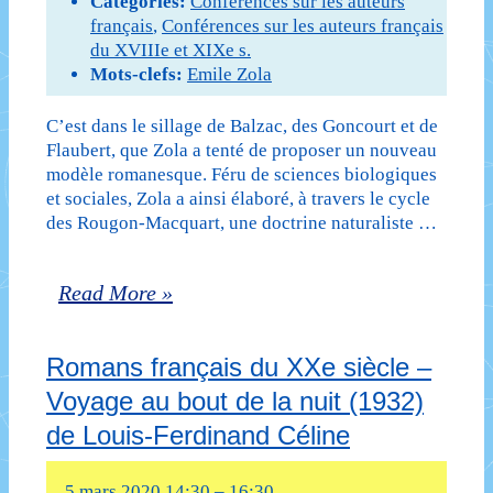
Catégories:
Conférences sur les auteurs
français
,
Conférences sur les auteurs français
du XVIIIe et XIXe s.
Mots-clefs:
Emile Zola
C’est dans le sillage de Balzac, des Goncourt et de
Flaubert, que Zola a tenté de proposer un nouveau
modèle romanesque. Féru de sciences biologiques
et sociales, Zola a ainsi élaboré, à travers le cycle
des Rougon-Macquart, une doctrine naturaliste …
Zola
Read More »
et
Romans français du XXe siècle –
le
Voyage au bout de la nuit (1932)
roman
de Louis-Ferdinand Céline
naturaliste
5 mars 2020 14:30
–
16:30