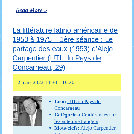
29)
Pablo
Read More »
Neruda
La littérature latino-américaine de
ou
1950 à 1975 – 1ère séance : Le
la
partage des eaux (1953) d’Alejo
révolte
Carpentier (UTL du Pays de
poétique
Concarneau, 29)
(UTL
2 mars 2023 14:30
–
16:30
de
Concarneau,
Lieu:
UTL du Pays de
29)
Concarneau
Catégories:
Conférences sur
les auteurs étrangers
Mots-clefs:
Alejo Carpentier
,