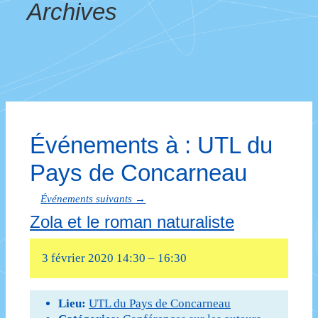
Archives
Événements à :
UTL du
Pays de Concarneau
Événements suivants
→
Zola et le roman naturaliste
3 février 2020 14:30
–
16:30
Lieu:
UTL du Pays de Concarneau