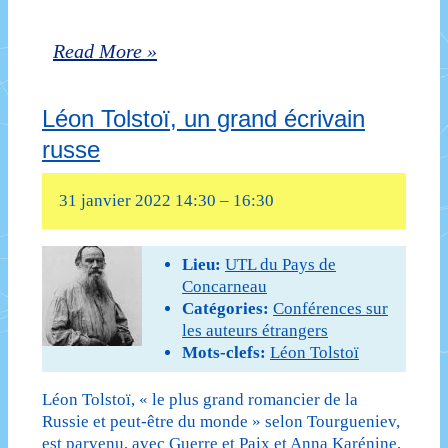
de
Le
Read More »
Jack
roman
Kerouac
Léon Tolstoï, un grand écrivain
américain
(cours
russe
du
annulé
XIXe
31 janvier 2022 14:30
–
16:30
et
siècle
reporté
à
Lieu:
UTL du Pays de
à
Concarneau
nos
Catégories:
Conférences sur
une
les auteurs étrangers
jours
date
Mots-clefs:
Léon Tolstoï
–
ultérieure)
Léon Tolstoï, « le plus grand romancier de la
cinquième
Russie et peut-être du monde » selon Tourgueniev,
est parvenu, avec Guerre et Paix et Anna Karénine,
séance