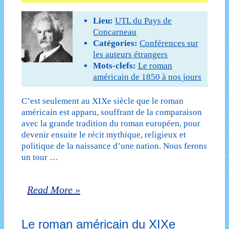
–
Lieu:
UTL du Pays de
Première
Concarneau
Catégories:
Conférences sur
séance
les auteurs étrangers
Mots-clefs:
Le roman
:
américain de 1850 à nos jours
La
C’est seulement au XIXe siècle que le roman
Lettre
américain est apparu, souffrant de la comparaison
écarlate
avec la grande tradition du roman européen, pour
devenir ensuite le récit mythique, religieux et
(1850)
politique de la naissance d’une nation. Nous ferons
un tour …
de
Nathaniel
Le
Read More »
Hawthorne
roman
(cours
Le roman américain du XIXe
américain