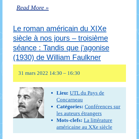
Le
Read More »
Nathaniel
roman
Hawthorne
Le roman américain du XIXe
américain
siècle à nos jours – troisième
du
séance : Tandis que j’agonise
XIXe
(1930) de William Faulkner
siècle
31 mars 2022 14:30
–
16:30
à
nos
Lieu:
UTL du Pays de
jours
Concarneau
Catégories:
Conférences sur
–
les auteurs étrangers
deuxième
Mots-clefs:
La littérature
américaine au XXe siècle
séance