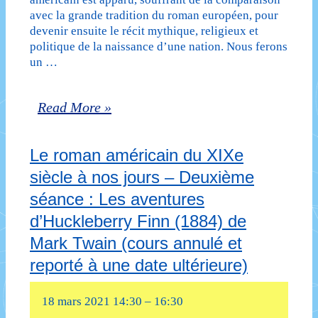
avec la grande tradition du roman européen, pour
devenir ensuite le récit mythique, religieux et
politique de la naissance d’une nation. Nous ferons
un …
Le
Read More »
roman
Le roman américain du XIXe
américain
siècle à nos jours – Deuxième
du
séance : Les aventures
XIXe
d’Huckleberry Finn (1884) de
siècle
Mark Twain (cours annulé et
à
reporté à une date ultérieure)
nos
18 mars 2021 14:30
–
16:30
jours