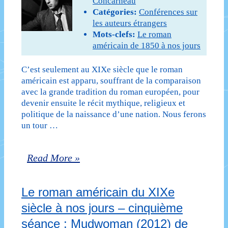
Concarneau
Catégories:
Conférences sur
troisième
ultérieure)
les auteurs étrangers
séance
Mots-clefs:
Le roman
américain de 1850 à nos jours
:
C’est seulement au XIXe siècle que le roman
Tandis
américain est apparu, souffrant de la comparaison
que
avec la grande tradition du roman européen, pour
devenir ensuite le récit mythique, religieux et
j’agonise
politique de la naissance d’une nation. Nous ferons
un tour …
(1930)
de
Le
Read More »
William
roman
Faulkner
Le roman américain du XIXe
américain
(cours
siècle à nos jours – cinquième
du
annulé
séance : Mudwoman (2012) de