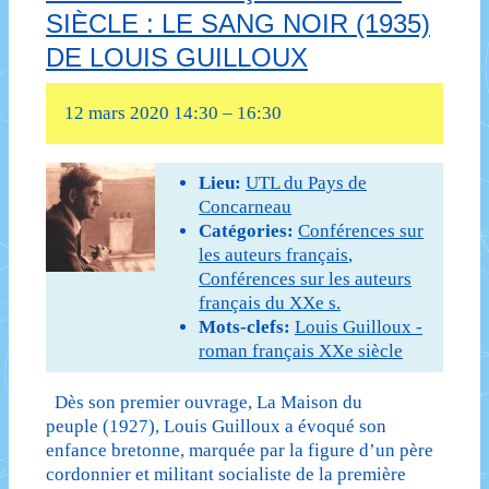
SIÈCLE : LE SANG NOIR (1935)
XXe
DE LOUIS GUILLOUX
siècle
–
12 mars 2020 14:30
–
16:30
Voyage
Lieu:
UTL du Pays de
au
Concarneau
bout
Catégories:
Conférences sur
les auteurs français
,
de
Conférences sur les auteurs
français du XXe s.
la
Mots-clefs:
Louis Guilloux -
nuit
roman français XXe siècle
(1932)
Dès son premier ouvrage, La Maison du
de
peuple (1927), Louis Guilloux a évoqué son
enfance bretonne, marquée par la figure d’un père
Louis-
cordonnier et militant socialiste de la première