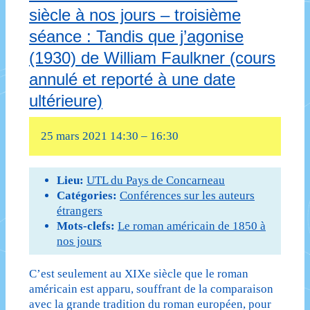
annulé
siècle à nos jours – troisième
du
et
séance : Tandis que j’agonise
XIXe
(1930) de William Faulkner (cours
reporté
siècle
annulé et reporté à une date
à
à
ultérieure)
une
nos
date
25 mars 2021 14:30
–
16:30
jours
ultérieure)
–
Lieu:
UTL du Pays de Concarneau
Deuxième
Catégories:
Conférences sur les auteurs
étrangers
séance
Mots-clefs:
Le roman américain de 1850 à
nos jours
:
Les
C’est seulement au XIXe siècle que le roman
américain est apparu, souffrant de la comparaison
aventures
avec la grande tradition du roman européen, pour