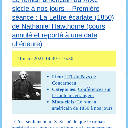
un
siècle à nos jours – Première
grand
séance : La Lettre écarlate (1850)
écrivain
de Nathaniel Hawthorne (cours
russe
annulé et reporté à une date
(conférence
ultérieure)
annulée
11 mars 2021 14:30
–
16:30
et
reportée
Lieu:
UTL du Pays de
au
Concarneau
Catégories:
Conférences sur
lundi
les auteurs étrangers
Mots-clefs:
Le roman
31
américain de 1850 à nos jours
janvier
C’est seulement au XIXe siècle que le roman
2022)
américain est apparu, souffrant de la comparaison