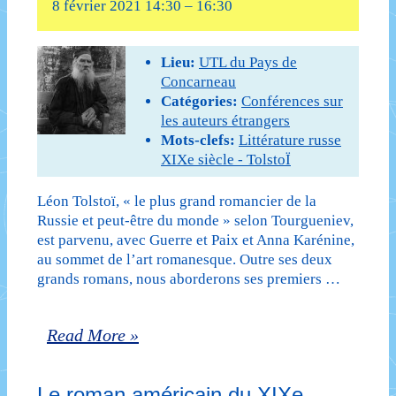
8 février 2021 14:30
–
16:30
Lieu:
UTL du Pays de
Concarneau
Catégories:
Conférences sur
les auteurs étrangers
Mots-clefs:
Littérature russe
XIXe siècle - TolstoÏ
Léon Tolstoï, « le plus grand romancier de la
Russie et peut-être du monde » selon Tourgueniev,
est parvenu, avec Guerre et Paix et Anna Karénine,
au sommet de l’art romanesque. Outre ses deux
grands romans, nous aborderons ses premiers …
Léon
Read More »
Tolstoï,
Le roman américain du XIXe