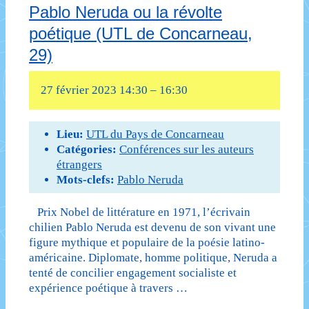
Pablo Neruda ou la révolte
cinquième
poétique (UTL de Concarneau,
séance
29)
:
Mudwoman
27 février 2023 14:30
–
16:30
(2012)
Lieu:
UTL du Pays de Concarneau
de
Catégories:
Conférences sur les auteurs
Joyce
étrangers
Mots-clefs:
Pablo Neruda
Carol
Prix Nobel de littérature en 1971, l’écrivain
Oates
chilien Pablo Neruda est devenu de son vivant une
(UTL
figure mythique et populaire de la poésie latino-
américaine. Diplomate, homme politique, Neruda a
de
tenté de concilier engagement socialiste et
expérience poétique à travers …
Concarneau,