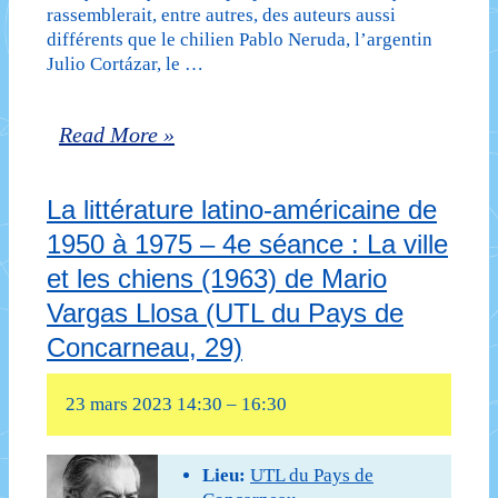
rassemblerait, entre autres, des auteurs aussi
de
différents que le chilien Pablo Neruda, l’argentin
Julio Cortázar, le …
Juan
Rulfo
La
Read More »
(UTL
littérature
du
La littérature latino-américaine de
latino-
Pays
1950 à 1975 – 4e séance : La ville
américaine
de
et les chiens (1963) de Mario
de
Concarneau,
Vargas Llosa (UTL du Pays de
1950
Concarneau, 29)
29)
à
23 mars 2023 14:30
–
16:30
1975
–
Lieu:
UTL du Pays de
3e