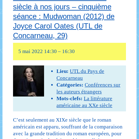
siècle à nos jours – cinquième
du
séance : Mudwoman (2012) de
XIXe
Joyce Carol Oates (UTL de
siècle
Concarneau, 29)
à
5 mai 2022 14:30
–
16:30
nos
jours
Lieu:
UTL du Pays de
–
Concarneau
Catégories:
Conférences sur
quatrième
les auteurs étrangers
séance
Mots-clefs:
La littérature
américaine au XXe siècle
:
C’est seulement au XIXe siècle que le roman
Sur
américain est apparu, souffrant de la comparaison
la
avec la grande tradition du roman européen, pour