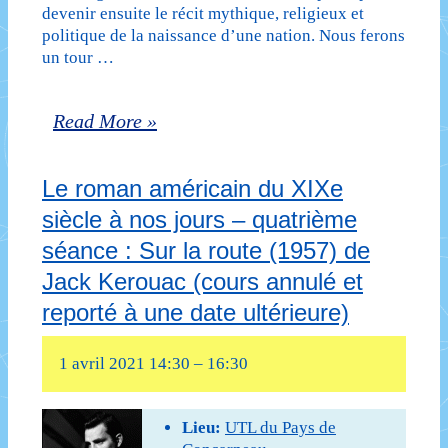
d’Huckleberry
devenir ensuite le récit mythique, religieux et
politique de la naissance d’une nation. Nous ferons
Finn
un tour …
(1884)
Le
Read More »
de
roman
Mark
Le roman américain du XIXe
américain
Twain
siècle à nos jours – quatrième
du
(cours
séance : Sur la route (1957) de
XIXe
annulé
Jack Kerouac (cours annulé et
siècle
et
reporté à une date ultérieure)
à
reporté
1 avril 2021 14:30
–
16:30
nos
à
jours
une
Lieu:
UTL du Pays de
–
date