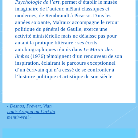
Psychologie de l’art
, permet d’établir le musée
imaginaire de l’auteur, mêlant classiques et
modernes, de Rembrandt à Picasso. Dans les
années soixante, Malraux accompagne le retour
politique du général de Gaulle, exerce une
activité ministérielle mais ne délaisse pas pour
autant la pratique littéraire : ses écrits
autobiographiques réunis dans
Le Miroir des
limbes
(1976) témoignent d’un renouveau de son
inspiration, éclairant le parcours exceptionnel
d’un écrivain qui n’a cessé de se confronter à
l’histoire politique et artistique de son siècle.
Previous
‹ Desnos, Prévert, Vian
Navigation
Post
Next
Louis Aragon ou l’art du
de
is
Post
mentir-vrai ›
is
l’article