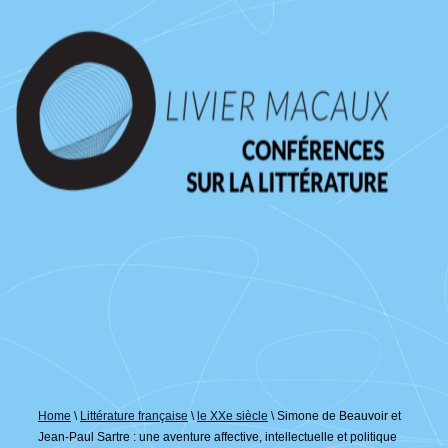
↓
passer
au
contenu
principal
Home
\
Littérature française
\
le XXe siècle
\
Simone de Beauvoir et
Jean-Paul Sartre : une aventure affective, intellectuelle et politique