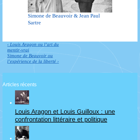
Simone de Beauvoir & Jean Paul
Sartre
Previous
‹ Louis Aragon ou l’art du
Navigation
Post
mentir-vrai
de
is
Next
Simone de Beauvoir ou
Post
l’expérience de la liberté ›
l’article
is
Articles récents
Louis Aragon et Louis Guilloux : une
confrontation littéraire et politique