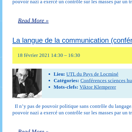
pouvoir nazi a exercé un contrôle sur les masses par un t
La
Read More »
langue
La langue de la communication (confére
de
la
18 février 2021 14:30
–
16:30
communication
(Conférence
Lieu:
UTL du Pays de Locminé
Catégories:
Conférences sciences h
annulée
Mots-clefs:
Viktor Klemperer
en
raison
Il n’y pas de pouvoir politique sans contrôle du langag
pouvoir nazi a exercé un contrôle sur les masses par un t
de
la
La
Read More »