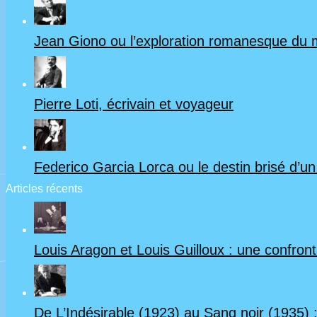
Jean Giono ou l’exploration romanesque du
Pierre Loti, écrivain et voyageur
Federico Garcia Lorca ou le destin brisé d’u
Articles récents
Louis Aragon et Louis Guilloux : une confrontat
De L’Indésirable (1923) au Sang noir (1935) :