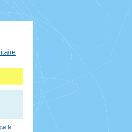
taire
que le