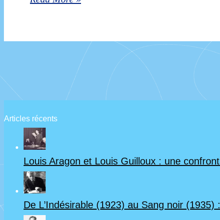
situation
langue
sanitaire
de
et
la
reportée
communication
au
(conférence
jeudi
annulée
27
Articles récents
en
mai
raison
2021)
de
Louis Aragon et Louis Guilloux : une confrontat
la
situation
De L’Indésirable (1923) au Sang noir (1935) :
sanitaire)