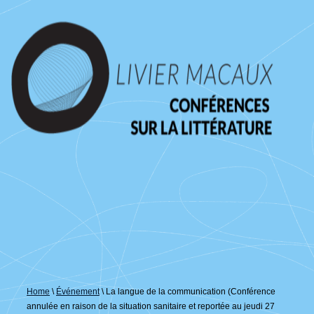
↓
passer
au
contenu
principal
Home
\
Événement
\
La langue de la communication (Conférence
annulée en raison de la situation sanitaire et reportée au jeudi 27