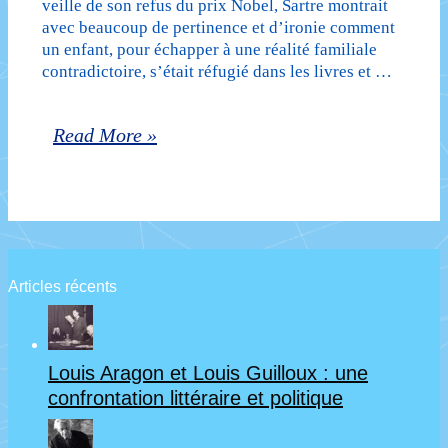
veille de son refus du prix Nobel, Sartre montrait
avec beaucoup de pertinence et d’ironie comment
un enfant, pour échapper à une réalité familiale
contradictoire, s’était réfugié dans les livres et …
Jean-
Read More »
Paul
Sartre
ou
l’existentialisme
Articles récents
littéraire
et
Louis Aragon et Louis Guilloux : une
philosophique,
confrontation littéraire et politique
deuxième