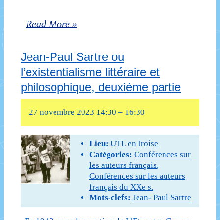
Jean-
Read More »
Paul
Jean-Paul Sartre ou
Sartre
l’existentialisme littéraire et
ou
philosophique, deuxième partie
l’existentialisme
littéraire
27 novembre 2023 14:30
–
16:30
et
Lieu:
UTL en Iroise
philosophique,
Catégories:
Conférences sur
deuxième
les auteurs français
,
Conférences sur les auteurs
partie
français du XXe s.
Mots-clefs:
Jean- Paul Sartre
(UTL
Landerneau,