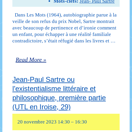
Mots-clefs:
Jean- Paul Sartre
4e
séance
Dans Les Mots (1964), autobiographie parue à la
veille de son refus du prix Nobel, Sartre montrait
–
avec beaucoup de pertinence et d’ironie comment
un enfant, pour échapper à une réalité familiale
Mémoires
contradictoire, s’était réfugié dans les livres et …
d’une
jeune
Jean-
Read More »
fille
Paul
rangée
Jean-Paul Sartre ou
Sartre
l’existentialisme littéraire et
(1958)
ou
philosophique, première partie
de
l’existentialisme
(UTL en Iroise, 29)
Simone
littéraire
de
20 novembre 2023 14:30
–
16:30
et
Beauvoir