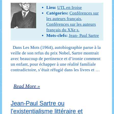
philosophique,
Lieu:
UTL en Iroise
–
première
Catégories:
Conférences sur
Les
les auteurs français
,
partie
Conférences sur les auteurs
Mots
(UTL
français du XXe s.
(1964)
Mots-clefs:
Jean- Paul Sartre
Landerneau,
de
29)
Dans Les Mots (1964), autobiographie parue à la
veille de son refus du prix Nobel, Sartre montrait
Jean-
avec beaucoup de pertinence et d’ironie comment
Paul
un enfant, pour échapper à une réalité familiale
contradictoire, s’était réfugié dans les livres et …
Sartre
(UTL
Jean-
Read More »
de
Paul
Blois,
Jean-Paul Sartre ou
Sartre
41)
l’existentialisme littéraire et
ou