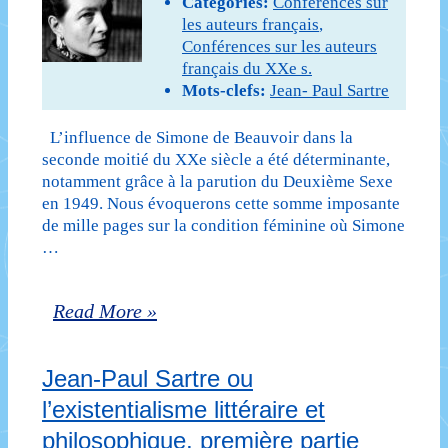
Catégories:
Conférences sur
les auteurs français
,
partie
Conférences sur les auteurs
français du XXe s.
Mots-clefs:
Jean- Paul Sartre
L’influence de Simone de Beauvoir dans la
seconde moitié du XXe siècle a été déterminante,
notamment grâce à la parution du Deuxième Sexe
en 1949. Nous évoquerons cette somme imposante
de mille pages sur la condition féminine où Simone
…
Simone
Read More »
de
Jean-Paul Sartre ou
Beauvoir
l’existentialisme littéraire et
ou
philosophique, première partie