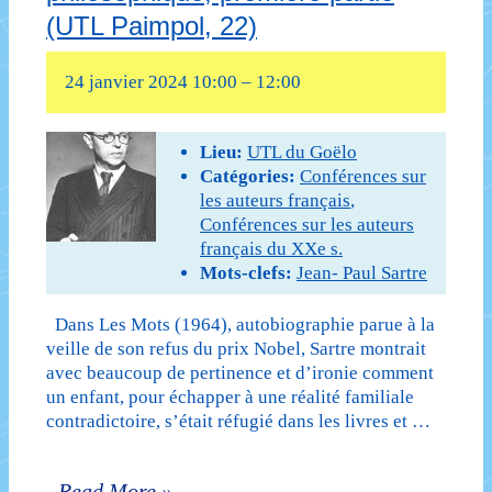
l’expérience
(UTL Paimpol, 22)
de
24 janvier 2024 10:00
–
12:00
la
liberté,
Lieu:
UTL du Goëlo
deuxième
Catégories:
Conférences sur
les auteurs français
,
partie
Conférences sur les auteurs
(UTL
français du XXe s.
Mots-clefs:
Jean- Paul Sartre
en
Iroise,
Dans Les Mots (1964), autobiographie parue à la
veille de son refus du prix Nobel, Sartre montrait
29)
avec beaucoup de pertinence et d’ironie comment
un enfant, pour échapper à une réalité familiale
contradictoire, s’était réfugié dans les livres et …
Jean-
Read More »