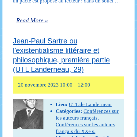
un pacte est proposé au lecteur : dans un souci …
L’autobiographie
Read More »
moderne,
Jean-Paul Sartre ou
de
l’existentialisme littéraire et
Jean-
philosophique, première partie
Jacques
(UTL Landerneau, 29)
Rousseau
20 novembre 2023 10:00
–
12:00
à
Jean-
Lieu:
UTL de Landerneau
Paul
Catégories:
Conférences sur
les auteurs français
,
Sartre
Conférences sur les auteurs
–
français du XXe s.