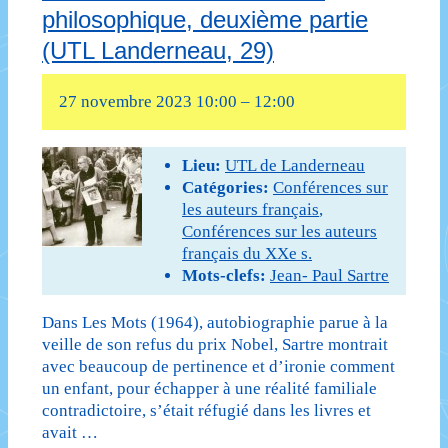
philosophique, deuxième partie
l’existentialisme
(UTL Landerneau, 29)
littéraire
27 novembre 2023 10:00
–
12:00
et
philosophique,
Lieu:
UTL de Landerneau
première
Catégories:
Conférences sur
les auteurs français
,
partie
Conférences sur les auteurs
(UTL
français du XXe s.
Mots-clefs:
Jean- Paul Sartre
en
Iroise,
Dans Les Mots (1964), autobiographie parue à la
veille de son refus du prix Nobel, Sartre montrait
29)
avec beaucoup de pertinence et d’ironie comment
un enfant, pour échapper à une réalité familiale
contradictoire, s’était réfugié dans les livres et
avait …