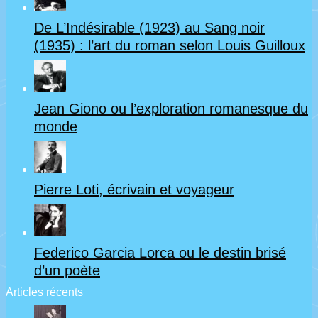
partie
De L’Indésirable (1923) au Sang noir
(UTL
(1935) : l’art du roman selon Louis Guilloux
Paimpol,
22)
Jean Giono ou l’exploration romanesque du
monde
Pierre Loti, écrivain et voyageur
Federico Garcia Lorca ou le destin brisé
d’un poète
Articles récents