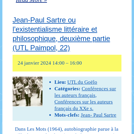
Paul
Jean-Paul Sartre ou
Sartre
l’existentialisme littéraire et
ou
philosophique, deuxième partie
l’existentialisme
(UTL Paimpol, 22)
littéraire
24 janvier 2024 14:00
–
16:00
et
philosophique,
Lieu:
UTL du Goëlo
première
Catégories:
Conférences sur
les auteurs français
,
partie
Conférences sur les auteurs
(UTL
français du XXe s.
Mots-clefs:
Jean- Paul Sartre
Paimpol,
22)
Dans Les Mots (1964), autobiographie parue à la