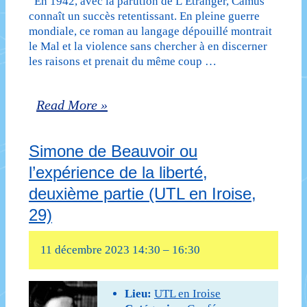
En 1942, avec la parution de L’Etranger, Camus
connaît un succès retentissant. En pleine guerre
29)
mondiale, ce roman au langage dépouillé montrait
le Mal et la violence sans chercher à en discerner
les raisons et prenait du même coup …
Jean-
Read More »
Paul
Simone de Beauvoir ou
Sartre
l’expérience de la liberté,
ou
deuxième partie (UTL en Iroise,
l’existentialisme
29)
littéraire
11 décembre 2023 14:30
–
16:30
et
philosophique,
Lieu:
UTL en Iroise
deuxième