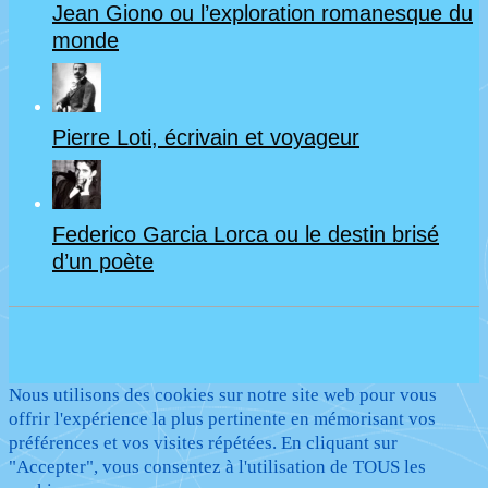
Jean Giono ou l’exploration romanesque du
la
monde
situation
sanitaire
et
Pierre Loti, écrivain et voyageur
reporté
au
Federico Garcia Lorca ou le destin brisé
lundi
d’un poète
29
mars
2021)
Nous utilisons des cookies sur notre site web pour vous
offrir l'expérience la plus pertinente en mémorisant vos
préférences et vos visites répétées. En cliquant sur
"Accepter", vous consentez à l'utilisation de TOUS les