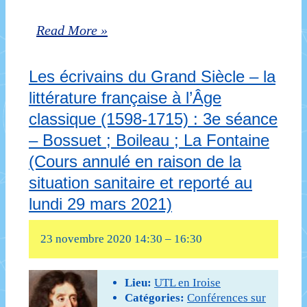
Les
Read More »
écrivains
Les écrivains du Grand Siècle – la
du
littérature française à l’Âge
Grand
classique (1598-1715) : 3e séance
Siècle
– Bossuet ; Boileau ; La Fontaine
–
(Cours annulé en raison de la
la
situation sanitaire et reporté au
lundi 29 mars 2021)
littérature
française
23 novembre 2020 14:30
–
16:30
à
l’Âge
Lieu:
UTL en Iroise
Catégories:
Conférences sur
classique