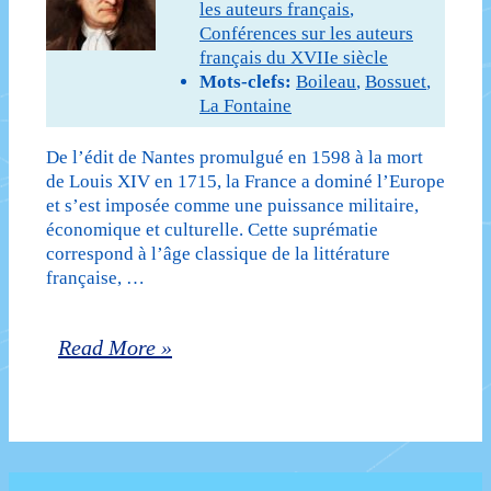
les auteurs français
,
(1598-
Conférences sur les auteurs
français du XVIIe siècle
1715)
Mots-clefs:
Boileau
,
Bossuet
,
La Fontaine
:
3e
De l’édit de Nantes promulgué en 1598 à la mort
de Louis XIV en 1715, la France a dominé l’Europe
séance
et s’est imposée comme une puissance militaire,
–
économique et culturelle. Cette suprématie
correspond à l’âge classique de la littérature
Bossuet
française, …
;
Boileau
Les
Read More »
;
écrivains
La
du
Fontaine
Grand