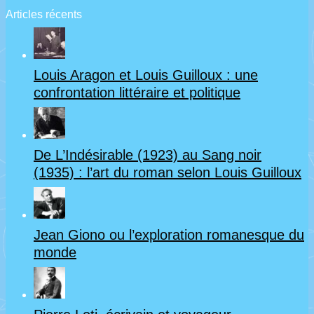
(Cours
Siècle
Articles récents
annulé
–
en
la
Louis Aragon et Louis Guilloux : une
raison
littérature
confrontation littéraire et politique
de
française
la
à
De L’Indésirable (1923) au Sang noir
situation
l’Âge
(1935) : l’art du roman selon Louis Guilloux
sanitaire
classique
et
(1598-
Jean Giono ou l’exploration romanesque du
reporté
1715)
monde
au
:
mardi
3e
30
séance