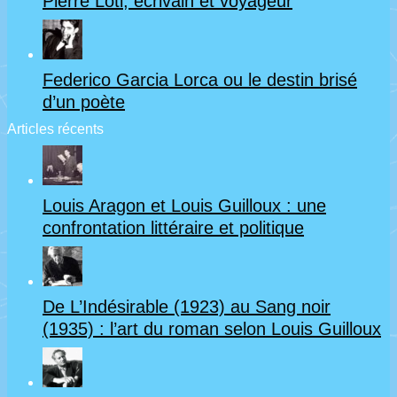
Pierre Loti, écrivain et voyageur
mars
–
2021)
Bossuet
Federico Garcia Lorca ou le destin brisé
;
d’un poète
Boileau
Articles récents
;
La
Louis Aragon et Louis Guilloux : une
Fontaine
confrontation littéraire et politique
(Cours
annulé
De L’Indésirable (1923) au Sang noir
en
(1935) : l’art du roman selon Louis Guilloux
raison
de