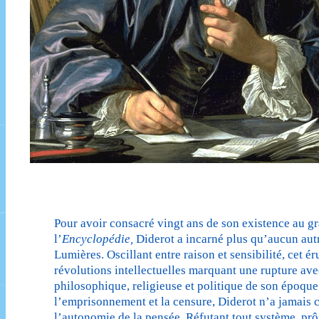
Pour avoir consacré vingt ans de son existence au gr
l’
Encyclopédie,
Diderot a incarné plus qu’aucun autr
Lumières. Oscillant entre raison et sensibilité, cet é
révolutions intellectuelles marquant une rupture avec
philosophique, religieuse et politique de son époqu
l’emprisonnement et la censure, Diderot n’a jamais 
l’autonomie de la pensée. Réfutant tout système, pr