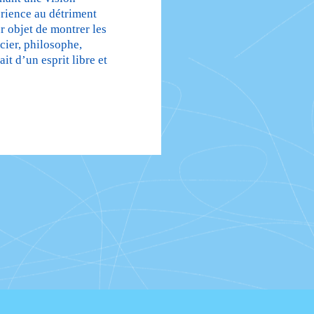
périence au détriment
r objet de montrer les
cier, philosophe,
ait d’un esprit libre et