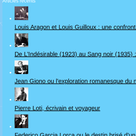
Articles récents
Louis Aragon et Louis Guilloux : une confrontat
De L’Indésirable (1923) au Sang noir (1935) :
Jean Giono ou l’exploration romanesque du
Pierre Loti, écrivain et voyageur
Federico Garcia Lorca ou le destin brisé d’u