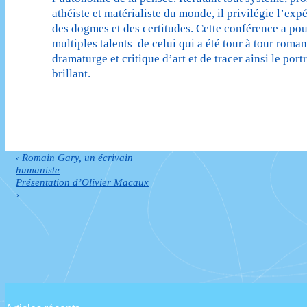
athéiste et matérialiste du monde, il privilégie l’ex
des dogmes et des certitudes. Cette conférence a pou
multiples talents de celui qui a été tour à tour roman
dramaturge et critique d’art et de tracer ainsi le portr
brillant.
Previous
‹ Romain Gary, un écrivain
Navigation
Post
humaniste
de
is
Next
Présentation d’Olivier Macaux
Post
›
l’article
is