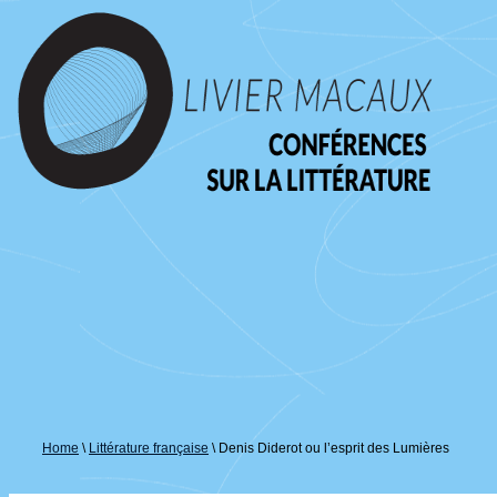
↓
passer
au
contenu
principal
Home
\
Littérature française
\
Denis Diderot ou l’esprit des Lumières