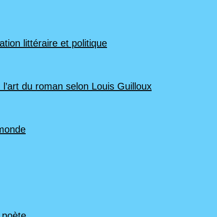
ion littéraire et politique
 l’art du roman selon Louis Guilloux
 monde
n poète