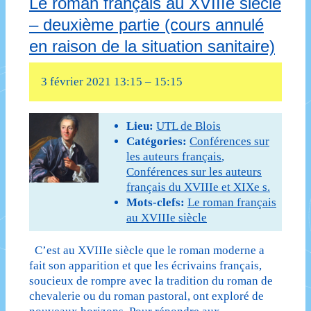
Le roman français au XVIIIe siècle
français
– deuxième partie (cours annulé
au
en raison de la situation sanitaire)
XVIIIe
siècle
3 février 2021 13:15
–
15:15
–
Lieu:
UTL de Blois
première
Catégories:
Conférences sur
partie
les auteurs français
,
Conférences sur les auteurs
(cours
français du XVIIIe et XIXe s.
Mots-clefs:
Le roman français
annulé
au XVIIIe siècle
en
C’est au XVIIIe siècle que le roman moderne a
raison
fait son apparition et que les écrivains français,
de
soucieux de rompre avec la tradition du roman de
chevalerie ou du roman pastoral, ont exploré de
la