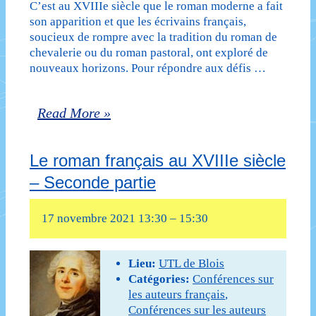
C’est au XVIIIe siècle que le roman moderne a fait
en
son apparition et que les écrivains français,
raison
soucieux de rompre avec la tradition du roman de
chevalerie ou du roman pastoral, ont exploré de
de
nouveaux horizons. Pour répondre aux défis …
la
situation
Le
Read More »
sanitaire)
roman
Le roman français au XVIIIe siècle
français
– Seconde partie
au
XVIIIe
17 novembre 2021 13:30
–
15:30
siècle
–
Lieu:
UTL de Blois
Catégories:
Conférences sur
Première
les auteurs français
,
Conférences sur les auteurs
partie