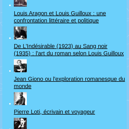
–
Louis Aragon et Louis Guilloux : une
Seconde
confrontation littéraire et politique
partie
De L’Indésirable (1923) au Sang noir
(1935) : l’art du roman selon Louis Guilloux
Jean Giono ou l’exploration romanesque du
monde
Pierre Loti, écrivain et voyageur