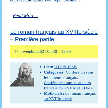
nouveaux horizons. Pour répondre aux …
situation
Le
sanitaire)
Read More »
roman
Le roman français au XVIIIe siècle
français
– Première partie
au
XVIIIe
17 novembre 2021 09:30
–
11:30
siècle
–
Lieu:
UTL de Blois
Catégories:
Conférences sur
deuxième
les auteurs français
,
Conférences sur les auteurs
partie
français du XVIIIe et XIXe s.
(cours
Mots-clefs:
Le roman français
au XVIIIe siècle
annulé