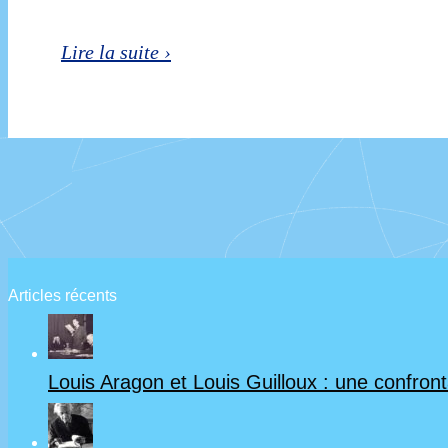
Le
Lire la suite ›
roman
français
à
la
fin
du
Articles récents
XIXe
siècle
(1880-
Louis Aragon et Louis Guilloux : une confrontat
1900)