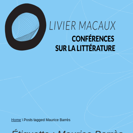
↓
passer
au
contenu
principal
Home
\
Posts tagged Maurice Barrès