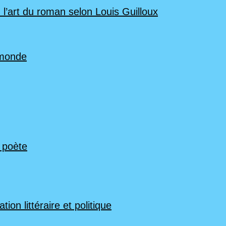
 l’art du roman selon Louis Guilloux
 monde
n poète
ion littéraire et politique