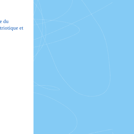
ce du
triotique et