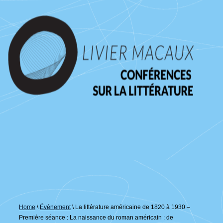
↓
passer
au
contenu
principal
Home
\
Événement
\
La littérature américaine de 1820 à 1930 –
Première séance : La naissance du roman américain : de