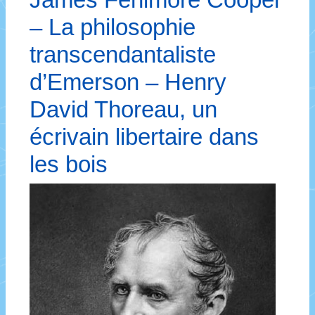
– La philosophie
transcendantaliste
d’Emerson – Henry
David Thoreau, un
écrivain libertaire dans
les bois