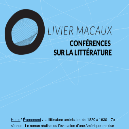
↓
passer
au
contenu
principal
Home
\
Événement
\
La littérature américaine de 1820 à 1930 – 7e
séance : Le roman réaliste ou l’évocation d’une Amérique en crise :