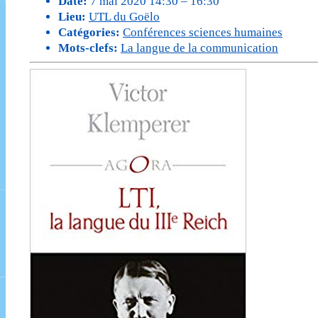
Date:
7 mai 2020 14:30
–
16:30
Lieu:
UTL du Goëlo
Catégories:
Conférences sciences humaines
Mots-clefs:
La langue de la communication