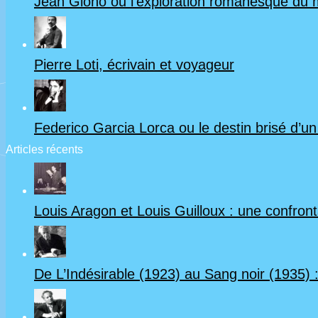
Jean Giono ou l’exploration romanesque du
Pierre Loti, écrivain et voyageur
Federico Garcia Lorca ou le destin brisé d’u
Articles récents
Louis Aragon et Louis Guilloux : une confrontat
De L’Indésirable (1923) au Sang noir (1935) :