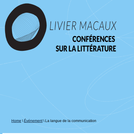
↓
passer
au
contenu
principal
Home
\
Événement
\
La langue de la communication